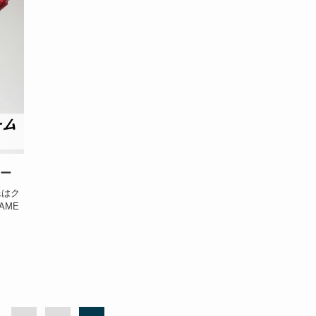
ュー
像はク
AME