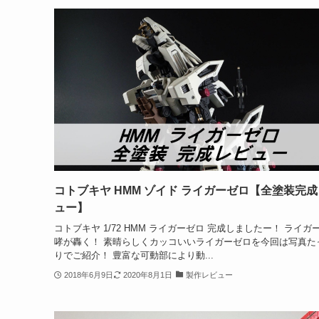
コトブキヤ HMM ゾイド ライガーゼロ【全塗装完
ュー】
コトブキヤ 1/72 HMM ライガーゼロ 完成しましたー！ ライガ
哮が轟く！ 素晴らしくカッコいいライガーゼロを今回は写真た
りでご紹介！ 豊富な可動部により動...
2018年6月9日
2020年8月1日
製作レビュー