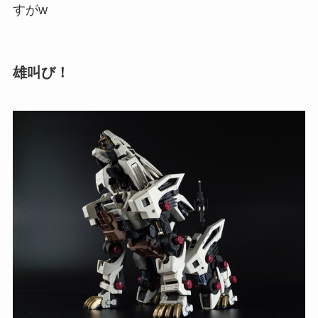
すがw
雄叫び！