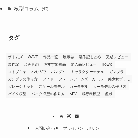
模型コラム
(42)
タグ
ボトムズ
WAVE
作品一覧
展示会
製作記まとめ
完成レビュー
製作記
よみもの
おすすめ商品
購入品レビュー
Howto
コトブキヤ
ハセガワ
バンダイ
キャラクターモデル
ガンプラ
ガンプラの作り方
ゾイド
フレームアームズ・ガール
美少女プラモ
ガレージキット
スケールモデル
カーモデル
カーモデルの作り方
バイク模型
バイク模型の作り方
AFV
飛行機模型
盆栽
お問い合わせ
プライバシーポリシー