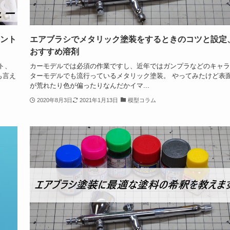
セント
エアブラシでメタリック塗装をするときのコツと設定
おすすめ溶剤
ト、
カーモデルでは必須の作業ですし、近年ではガンプラなどのキャラ
も言え
ターモデルでも流行っているメタリック塗装。 やってみたけど表
が荒れたり色が偏ったりなんだかイマ...
2020年8月3日
2021年1月13日
模型コラム