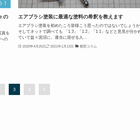
e の
エアブラシ塗装に最適な塗料の希釈を教えます
エアブラシ塗装を初めたころ皆様こう思ったのではないでしょうか
そしてネットで調べても 「1:3」「1:2」「1:1」などと意見が分か
写真を
ていて益々泥沼に。適当に混ぜる人...
Sへの
2020年4月25日
2021年1月13日
模型コラム
2
3
4
5