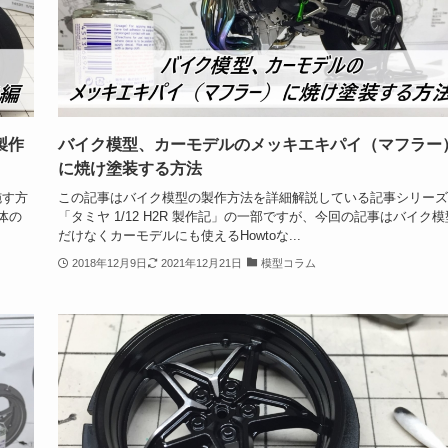
製作
バイク模型、カーモデルのメッキエキパイ（マフラー
に焼け塗装する方法
施す方
この記事はバイク模型の製作方法を詳細解説している記事シリーズ
体の
「タミヤ 1/12 H2R 製作記」の一部ですが、今回の記事はバイク模
だけなくカーモデルにも使えるHowtoな...
2018年12月9日
2021年12月21日
模型コラム