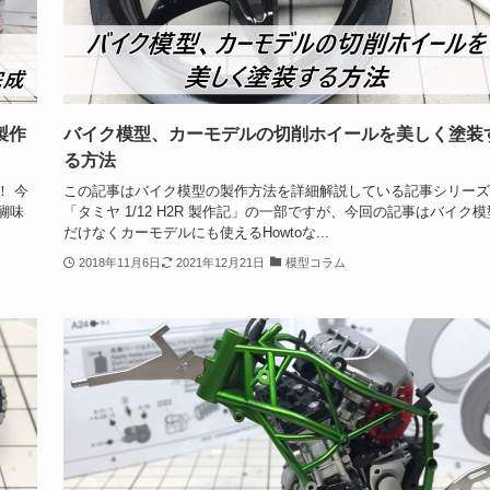
製作
バイク模型、カーモデルの切削ホイールを美しく塗装
る方法
！ 今
この記事はバイク模型の製作方法を詳細解説している記事シリーズ
醐味
「タミヤ 1/12 H2R 製作記」の一部ですが、今回の記事はバイク模
だけなくカーモデルにも使えるHowtoな...
2018年11月6日
2021年12月21日
模型コラム