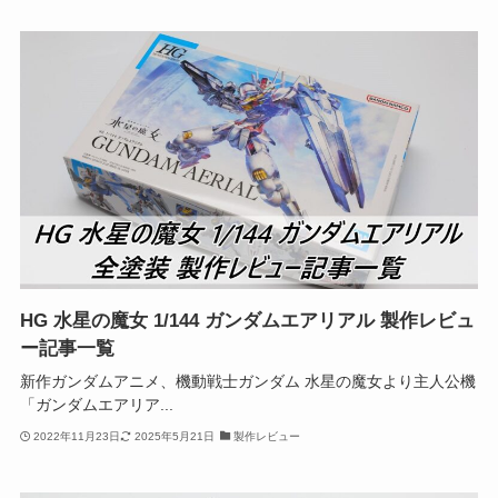
HG 水星の魔女 1/144 ガンダムエアリアル 製作レビュ
ー記事一覧
新作ガンダムアニメ、機動戦士ガンダム 水星の魔女より主人公機
「ガンダムエアリア...
2022年11月23日
2025年5月21日
製作レビュー