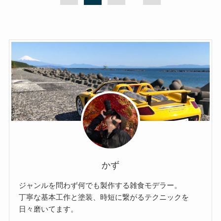
かず
ジャンルを問わず何でも製作する雑食モデラー。
丁寧な基本工作と塗装、時短に繋がるテクニックを
日々磨いてます。