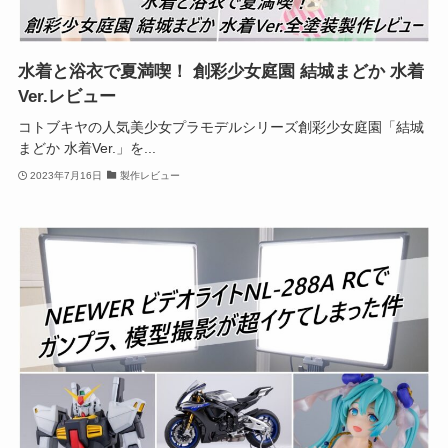
水着と浴衣で夏満喫！ 創彩少女庭園 結城まどか 水着
Ver.レビュー
コトブキヤの人気美少女プラモデルシリーズ創彩少女庭園「結城
まどか 水着Ver.」を...
2023年7月16日
製作レビュー